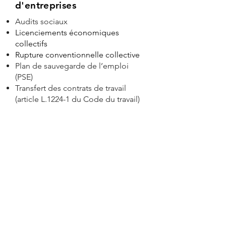
d'entreprises
Audits sociaux
Licenciements économiques
collectifs
Rupture conventionnelle collective
Plan de sauvegarde de l’emploi
(PSE)
Transfert des contrats de travail
(article L.1224-1 du Code du travail)
Technologies de
l’Information et de la
Communication
Charte informatique
Charte éthique, lanceurs d’alerte
(whistleblowing)
Télétravail