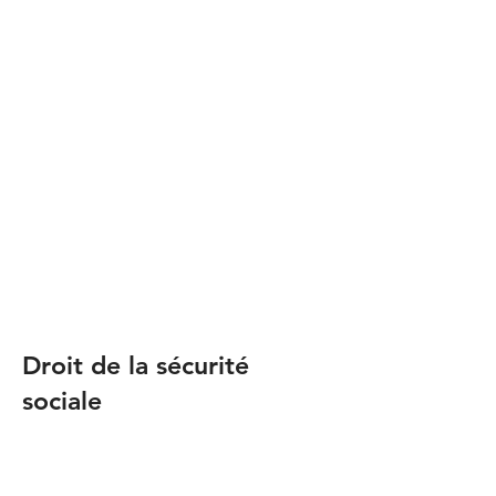
Droit pénal du travail
Hygiène et sécurité
Prêt de main d’œuvre illicite
Accident du travail / maladie
professionnelle
Travail dissimulé
Discrimination et harcèlement
Entrave au fonctionnement des
Institutions Représentatives du
Personnel
Droit de la sécurité
sociale