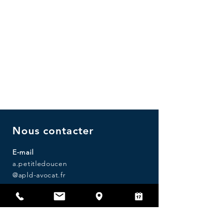
Droit de la sécurité sociale
Contestation de redressement URSSAF
Faute inexcusable de l'employeur
Accident du travail / maladie
professionnelle
Nous contacter
E-mail
a.petitledoucen
@apld-avocat.fr
Téléphone
06 45 10 26 39
Adresse