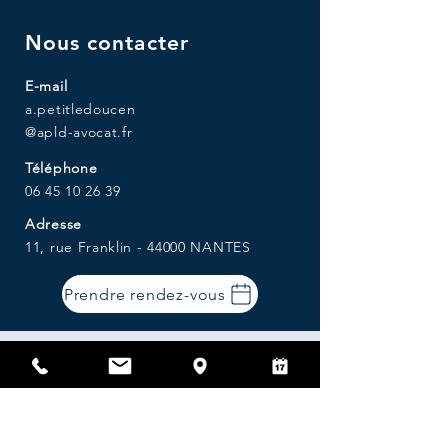
Nous contacter
E-mail
a.petitledoucen
@apld-avocat.fr
Téléphone
06 45 10 26 39
Adresse
11, rue Franklin - 44000 NANTES
Prendre rendez-vous
Parking : Graslin
Tramway : arrêt Commerce ou
Médiathèque
Bus : arrêt Delorme ou Copernic