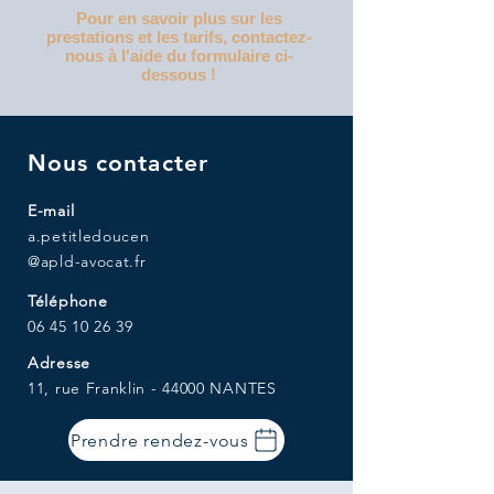
Pour en savoir plus sur les
prestations et les tarifs,
contactez-
nous à l'aide du formulaire ci-
dessous !
Nous contacter
E-mail
a.petitledoucen
@apld-avocat.fr
Téléphone
06 45 10 26 39
Adresse
11, rue Franklin - 44000 NANTES
Prendre rendez-vous