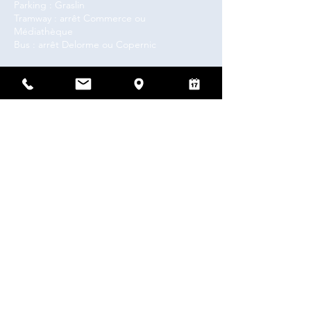
Parking : Graslin
Tramway : arrêt Commerce ou
Médiathèque
Bus : arrêt Delorme ou Copernic