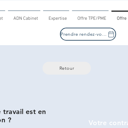
et
ADN Cabinet
Expertise
Offre TPE/PME
Offre 
Prendre rendez-vous
Retour
 travail est en
on ?
Votre contra