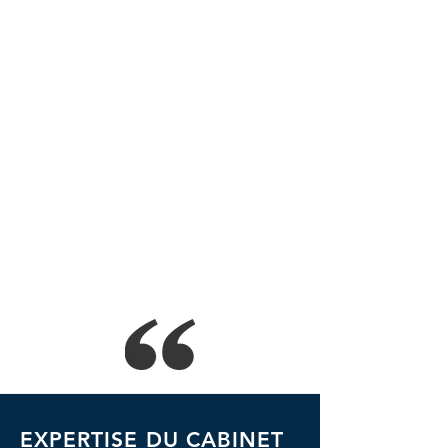
pratiques et ainsi… réduire votre charge
mentale !
Afin de répondre à vos besoins,
quotidiens
ou ponctuels, je propose un
accompagnement juridique pensé pour
vous (packs et abonnements) :
une prestation assurée par un Avocat
un accompagnement complet
un budget maîtrisé
Pour ce faire, j'ai pour maîtres mots la
proximité, la réactivité et l'apport de
réponses simples, pratiques
et sans langage codé !
EXPERTISE DU CABINET