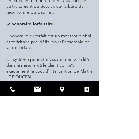
en fonction du nombre d'heures consacré
au traitement du dossier, sur la base du
taux horaire du Cabinet.
✔️ honoraire forfaitaire
L'honoraire au forfait est un montant global
et forfaitaire pré-défini pour l'ensemble de
la procédure.
Ce système permet d'assurer une visibilité
dans la mesure où le client connaît
exactement le coût d'intervention de Maître
LE DOUCEN.
​✔️ honoraire de résultat
L'honoraire de résultat est calculé en
complément d'un honoraire fixe ou d'un
honoraire forfaitaire et représente un
pourcentage du gain ou de l'économie
réalisée par le client grâce au travail de
Maître LE DOUCEN.