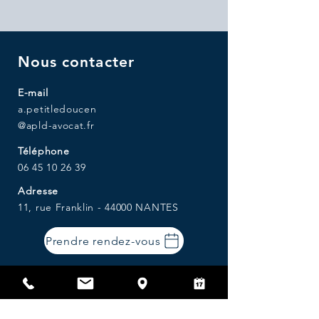
Nous contacter
E-mail
a.petitledoucen
@apld-avocat.fr
Téléphone
06 45 10 26 39
Adresse
11, rue Franklin - 44000 NANTES
Prendre rendez-vous
Parking : Graslin
Tramway : arrêt Commerce ou
Médiathèque